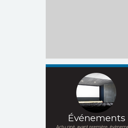
Événements
Actu ciné, avant première, évèneme