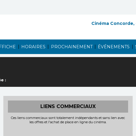
Cinéma Concorde,
|
|
|
|
AFFICHE
HORAIRES
PROCHAINEMENT
ÉVÉNEMENTS
e :
LIENS COMMERCIAUX
Ces liens commerciaux sont totalement indépendants et sans lien avec
les offres et l'achat de place en ligne du cinéma.