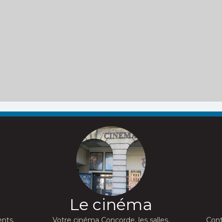
Le cinéma
nts,
Votre cinéma Concorde, les salles,
Cont