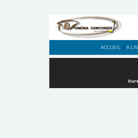
|
ACCUEIL
A L'
Duré