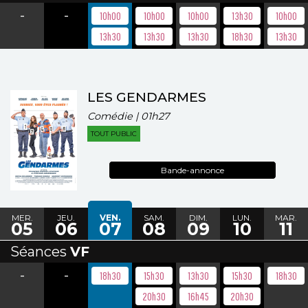
-
-
10h00
10h00
10h00
13h30
10h00
13h30
13h30
13h30
18h30
13h30
LES GENDARMES
Comédie | 01h27
TOUT PUBLIC
Bande-annonce
MER.
JEU.
VEN.
SAM.
DIM.
LUN.
MAR.
05
06
07
08
09
10
11
Séances
VF
-
-
18h30
15h30
13h30
15h30
18h30
20h30
16h45
20h30