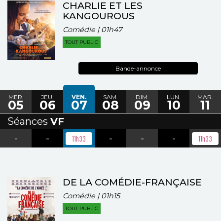
CHARLIE ET LES
KANGOUROUS
Comédie | 01h47
TOUT PUBLIC
Bande-annonce
MER.
JEU.
VEN.
SAM.
DIM.
LUN.
MAR.
05
06
07
08
09
10
11
Séances
VF
-
-
-
-
-
11h33
11h33
DE LA COMÉDIE-FRANÇAISE
Comédie | 01h15
TOUT PUBLIC