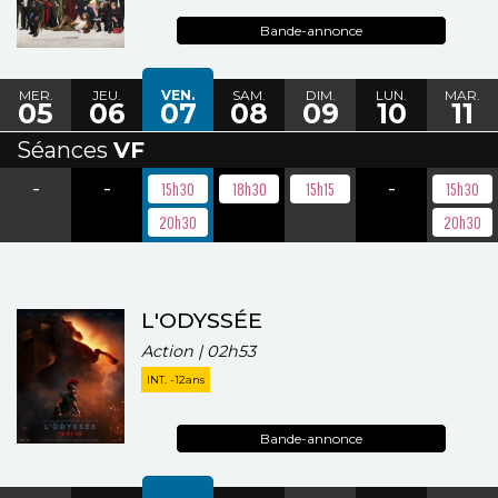
Bande-annonce
MER.
JEU.
VEN.
SAM.
DIM.
LUN.
MAR.
05
06
07
08
09
10
11
Séances
VF
-
-
-
15h30
18h30
15h15
15h30
20h30
20h30
L'ODYSSÉE
Action | 02h53
INT. -12ans
Bande-annonce