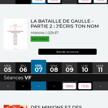
LA BATAILLE DE GAULLE -
PARTIE 2 : J'ÉCRIS TON NOM
Histoire | 02h37
TOUT PUBLIC
Bande-annonce
MER.
JEU.
VEN.
SAM.
DIM.
LUN.
MAR.
05
06
07
08
09
10
11
Séances
VF
-
-
-
-
-
10h00
17h30
DES MINIONS ET DES