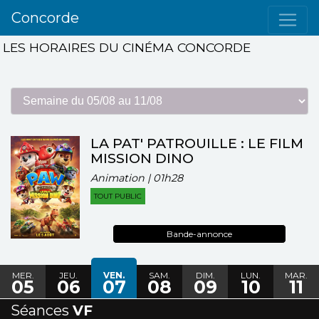
Concorde
LES HORAIRES DU CINÉMA CONCORDE
LA PAT' PATROUILLE : LE FILM
MISSION DINO
Animation | 01h28
TOUT PUBLIC
Bande-annonce
MER.
JEU.
VEN.
SAM.
DIM.
LUN.
MAR.
05
06
07
08
09
10
11
Séances
VF