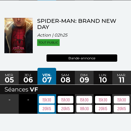
SPIDER-MAN: BRAND NEW
DAY
Action | 02h25
TOUT PUBLIC
Bande-annonce
MER.
JEU.
VEN.
SAM.
DIM.
LUN.
MAR.
05
06
07
08
09
10
11
Séances
VF
-
-
15h30
15h30
15h30
15h30
15h30
20h15
20h15
18h30
20h15
20h15