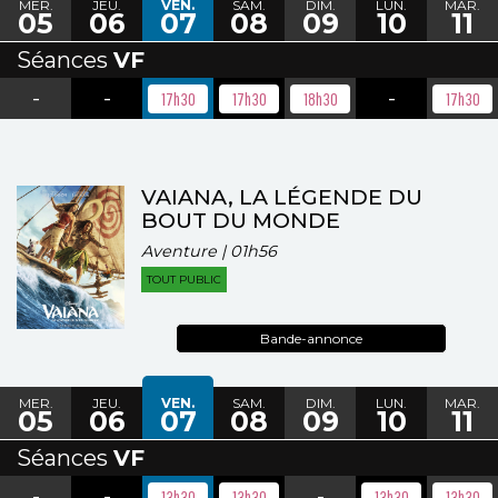
MER.
JEU.
VEN.
SAM.
DIM.
LUN.
MAR.
05
06
07
08
09
10
11
Séances
VF
-
-
-
17h30
17h30
18h30
17h30
VAIANA, LA LÉGENDE DU
BOUT DU MONDE
Aventure | 01h56
TOUT PUBLIC
Bande-annonce
MER.
JEU.
VEN.
SAM.
DIM.
LUN.
MAR.
05
06
07
08
09
10
11
Séances
VF
-
-
-
13h30
13h30
13h30
13h30