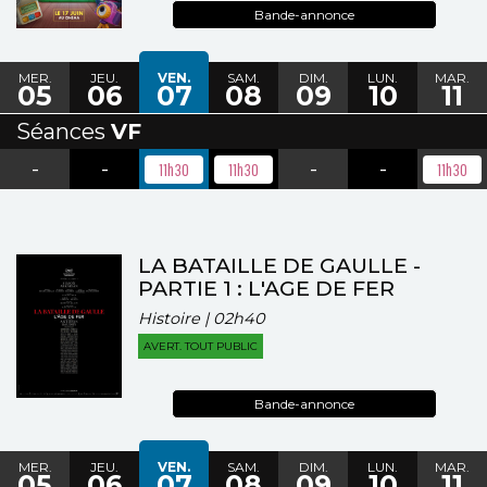
Bande-annonce
MER.
JEU.
VEN.
SAM.
DIM.
LUN.
MAR.
05
06
07
08
09
10
11
Séances
VF
-
-
-
-
11h30
11h30
11h30
LA BATAILLE DE GAULLE -
PARTIE 1 : L'AGE DE FER
Histoire | 02h40
AVERT. TOUT PUBLIC
Bande-annonce
MER.
JEU.
VEN.
SAM.
DIM.
LUN.
MAR.
05
06
07
08
09
10
11