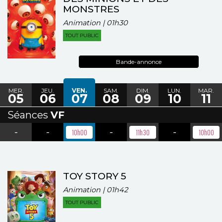
MONSTRES
Animation | 01h30
TOUT PUBLIC
Bande-annonce
MER.
JEU.
VEN.
SAM.
DIM.
LUN.
MAR.
05
06
07
08
09
10
11
Séances
VF
-
-
-
-
10h00
11h30
10h00
TOY STORY 5
Animation | 01h42
TOUT PUBLIC